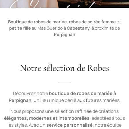
Antoinette
Ingrid
Antoinette
Ingrid
Antoinette
Ingrid
Soie
Soie
Soie
Boutique de
robes de mariée
,
robes de soirée
femme
et
petite fille
au Mas Guerido à
Cabestany
, à proximité de
Perpignan
Nouvelle Collection 2026
Nouvelle Collection 2026
Nouvelle Collection 2026
Nouvelle Collection 2026
Nouvelle Collection 2026
Nouvelle Collection 2026
Nouvelle Collection 2026
Nouvelle Collection 2026
Nouvelle Collection 2026
Découvrir la robe
Découvrir la robe
Découvrir la robe
Découvrir la robe
Découvrir la robe
Découvrir la robe
Découvrir la robe
Découvrir la robe
Découvrir la robe
Notre sélection de Robes
Découvrez notre
boutique de robes de mariée à
Perpignan,
un lieu unique dédié aux futures mariées.
Nous proposons une sélection raffinée de créations
élégantes, modernes et intemporelles
, adaptées à tous
les styles. Avec un
service personnalisé
, notre équipe